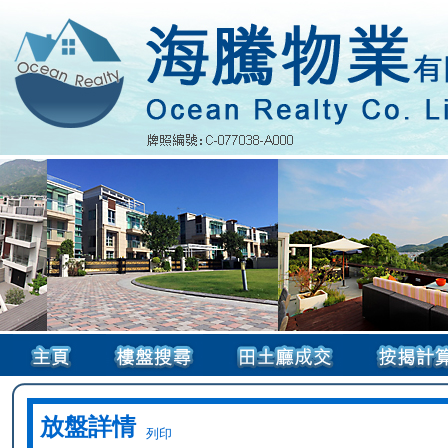
放盤詳情
列印