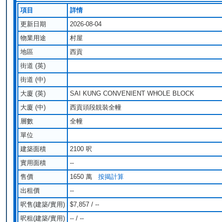
項目
詳情
更新日期
2026-08-04
物業用途
村屋
地區
西貢
街道 (英)
街道 (中)
大廈 (英)
SAI KUNG CONVENIENT WHOLE BLOCK
大廈 (中)
西貢頭段靚裝全幢
層數
全幢
單位
建築面積
2100 呎
實用面積
--
售價
1650 萬
按揭計算
出租價
--
呎售(建築/實用)
$7,857 / --
呎租(建築/實用)
-- / --