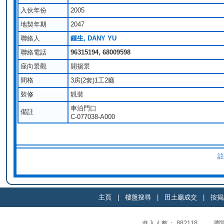
入伙年份
2005
地契年期
2047
聯絡人
鍾生, DANY YU
聯絡電話
96315194, 68009598
座向景觀
開揚景
間格
3房(2套)1工2廳
裝修
靚裝
車泊門口
備註
C-077038-A000
註
主頁
|
樓盤搜尋
|
田土廳成交
|
按揭
進入人數： 882118 瀏覽頁