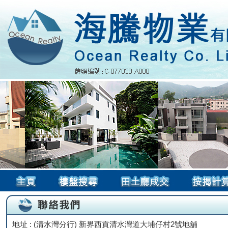
地址 : (清水灣分行) 新界西貢清水灣道大埔仔村2號地舖