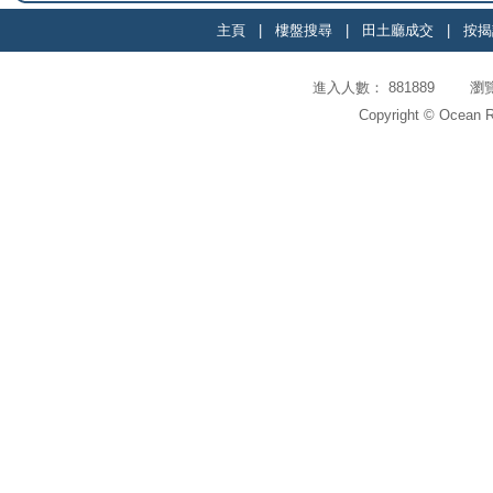
主頁
|
樓盤搜尋
|
田土廳成交
|
按揭
進入人數： 881889 瀏覽頁
Copyright © Ocean Re