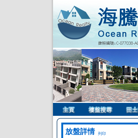
放盤詳情
列印