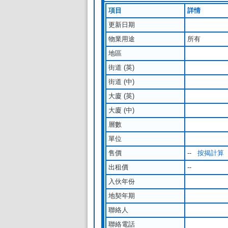
項目
詳情
更新日期
物業用途
所有
地區
街道 (英)
街道 (中)
大廈 (英)
大廈 (中)
層數
單位
售價
--
按揭計算
出租價
--
入伙年份
地契年期
聯絡人
聯絡電話