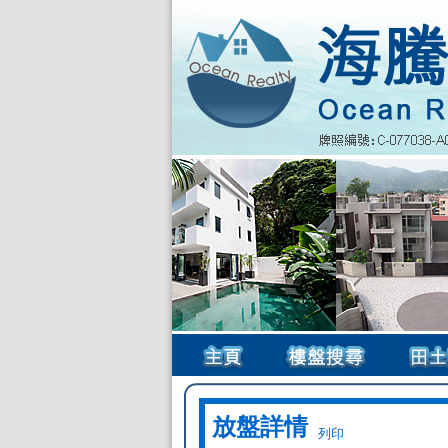
放盤詳情
列印