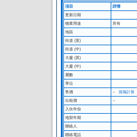
項目
詳情
更新日期
物業用途
所有
地區
街道 (英)
街道 (中)
大廈 (英)
大廈 (中)
層數
單位
售價
--
按揭計算
出租價
--
入伙年份
地契年期
聯絡人
聯絡電話