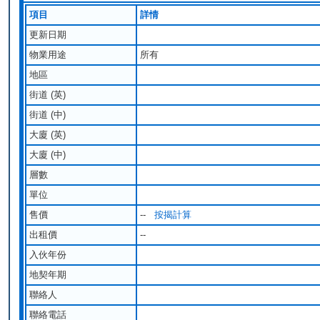
項目
詳情
更新日期
物業用途
所有
地區
街道 (英)
街道 (中)
大廈 (英)
大廈 (中)
層數
單位
售價
--
按揭計算
出租價
--
入伙年份
地契年期
聯絡人
聯絡電話