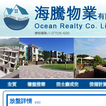
放盤詳情
列印