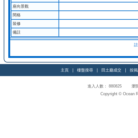
座向景觀
間格
裝修
備註
註
主頁
|
樓盤搜尋
|
田土廳成交
|
按揭
進入人數： 880825 瀏覽頁
Copyright © Ocean Re